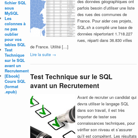
des données géographiques ont
fichier SQL
sous
parfois besoin d’utiliser une liste
MySQL
des rues des communes de
Les
France. Pour aider ces projets,
colonnes à
SQL.sh a compilé une base de
ne pas
données répertoriant 1.718.227
oublier
pour vos
rues, réparti dans 36.830 villes
tables SQL
de France. Utilité […]
Test
Lire la suite
→
Technique
sur le SQL
avant un
Recrutement
Test Technique sur le SQL
[Ebook]
Cours SQL
avant un Recrutement
(format
.epub)
Avant de recruter un candidat qui
devra utiliser le langage SQL
dans son travail, il est très
importer de tester ses
connaissances techniques, pour
vérifier son niveau et s’assurer
qu’il est compétent. Les résultats