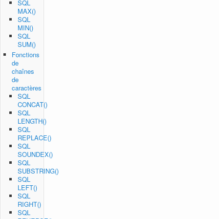
SQL
MAX()
SQL
MIN()
SQL
SUM()
Fonctions
de
chaînes
de
caractères
SQL
CONCAT()
SQL
LENGTH()
SQL
REPLACE()
SQL
SOUNDEX()
SQL
SUBSTRING()
SQL
LEFT()
SQL
RIGHT()
SQL