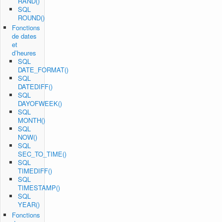
RAND()
SQL
ROUND()
Fonctions
de dates
et
d’heures
SQL
DATE_FORMAT()
SQL
DATEDIFF()
SQL
DAYOFWEEK()
SQL
MONTH()
SQL
NOW()
SQL
SEC_TO_TIME()
SQL
TIMEDIFF()
SQL
TIMESTAMP()
SQL
YEAR()
Fonctions