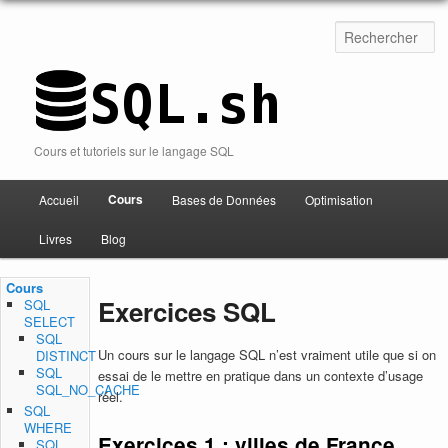
Cours et tutoriels sur le langage SQL
Cours
Accueil
Bases de Données
Optimisation
Aller au contenu
Livres
Blog
Cours
Exercices SQL
SQL
SELECT
SQL
Un cours sur le langage SQL n’est vraiment utile que si on
DISTINCT
SQL
essai de le mettre en pratique dans un contexte d’usage
SQL_NO_CACHE
réel.
SQL
WHERE
Exercices 1 : villes de France
SQL