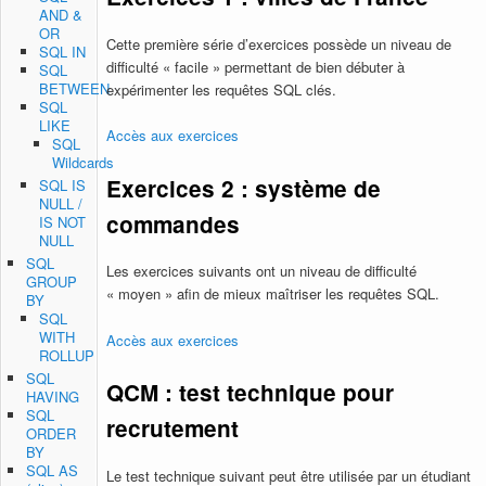
AND &
OR
Cette première série d’exercices possède un niveau de
SQL IN
difficulté « facile » permettant de bien débuter à
SQL
BETWEEN
expérimenter les requêtes SQL clés.
SQL
LIKE
Accès aux exercices
SQL
Wildcards
Exercices 2 : système de
SQL IS
NULL /
commandes
IS NOT
NULL
SQL
Les exercices suivants ont un niveau de difficulté
GROUP
« moyen » afin de mieux maîtriser les requêtes SQL.
BY
SQL
WITH
Accès aux exercices
ROLLUP
SQL
QCM : test technique pour
HAVING
SQL
recrutement
ORDER
BY
SQL AS
Le test technique suivant peut être utilisée par un étudiant