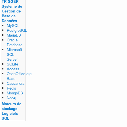
TRIGGER
Système de
Gestion de
Base de
Données
MySQL
PostgreSQL
MariaDB
Oracle
Database
Microsoft
SQL
Server
SQLite
Access
OpenOffice.org
Base
Cassandra
Redis
MongoDB
Neo4j
Moteurs de
stockage
Logiciels
SQL