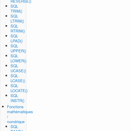
REVERSE()
SQL
TRIM()
SQL
LTRIM()
SQL
RTRIM()
SQL
LPAD()
SQL
UPPER()
SQL
LOWER()
SQL
UCASE()
SQL
LCASE()
SQL
LOCATE()
SQL
INSTR()
Fonctions
mathématiques
/
numérique
SQL