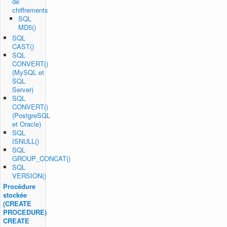
de
chiffrements
SQL
MD5()
SQL
CAST()
SQL
CONVERT()
(MySQL et
SQL
Server)
SQL
CONVERT()
(PostgreSQL
et Oracle)
SQL
ISNULL()
SQL
GROUP_CONCAT()
SQL
VERSION()
Procédure
stockée
(CREATE
PROCEDURE)
CREATE