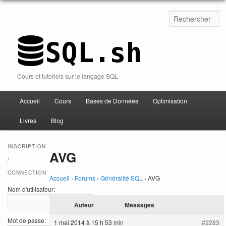
Cours et tutoriels sur le langage SQL
Accueil
Cours
Bases de Données
Optimisation
Aller au contenu
Livres
Blog
INSCRIPTION
AVG
/
CONNECTION
Accueil
›
Forums
›
Généralité SQL
›
AVG
Nom d'utilisateur:
Auteur
Messages
Mot de passe:
1 mai 2014 à 15 h 53 min
#2283