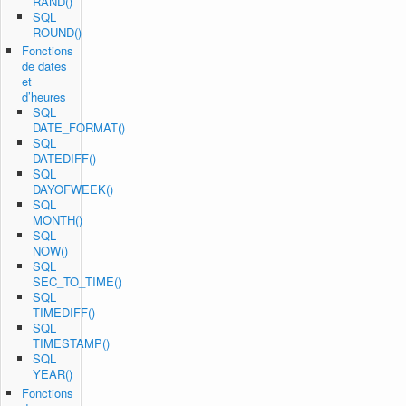
RAND()
SQL
ROUND()
Fonctions
de dates
et
d’heures
SQL
DATE_FORMAT()
SQL
DATEDIFF()
SQL
DAYOFWEEK()
SQL
MONTH()
SQL
NOW()
SQL
SEC_TO_TIME()
SQL
TIMEDIFF()
SQL
TIMESTAMP()
SQL
YEAR()
Fonctions