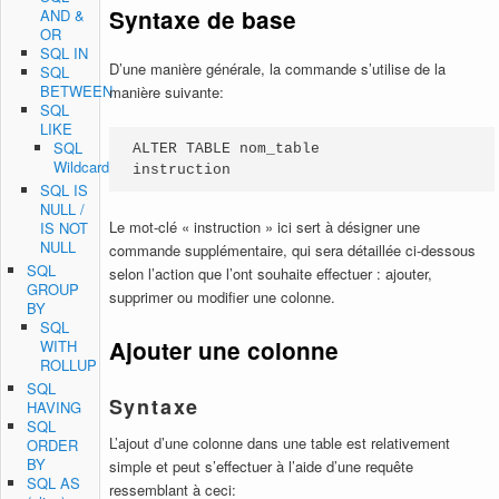
Syntaxe de base
AND &
OR
SQL IN
D’une manière générale, la commande s’utilise de la
SQL
BETWEEN
manière suivante:
SQL
LIKE
SQL
ALTER TABLE nom_table

Wildcards
instruction
SQL IS
NULL /
Le mot-clé « instruction » ici sert à désigner une
IS NOT
NULL
commande supplémentaire, qui sera détaillée ci-dessous
SQL
selon l’action que l’ont souhaite effectuer : ajouter,
GROUP
supprimer ou modifier une colonne.
BY
SQL
Ajouter une colonne
WITH
ROLLUP
SQL
Syntaxe
HAVING
SQL
L’ajout d’une colonne dans une table est relativement
ORDER
BY
simple et peut s’effectuer à l’aide d’une requête
SQL AS
ressemblant à ceci: