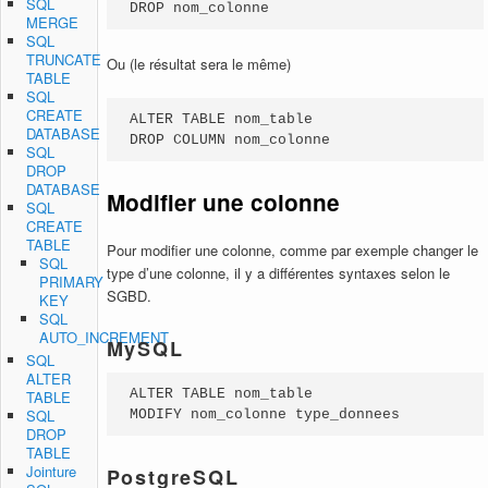
SQL
DROP nom_colonne
MERGE
SQL
TRUNCATE
Ou (le résultat sera le même)
TABLE
SQL
CREATE
ALTER TABLE nom_table

DATABASE
DROP COLUMN nom_colonne
SQL
DROP
DATABASE
Modifier une colonne
SQL
CREATE
TABLE
Pour modifier une colonne, comme par exemple changer le
SQL
type d’une colonne, il y a différentes syntaxes selon le
PRIMARY
SGBD.
KEY
SQL
AUTO_INCREMENT
MySQL
SQL
ALTER
ALTER TABLE nom_table

TABLE
SQL
MODIFY nom_colonne type_donnees
DROP
TABLE
Jointure
PostgreSQL