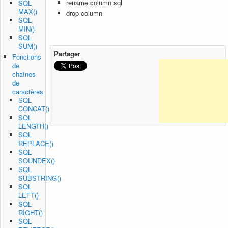
rename column sql
SQL
MAX()
drop column
SQL
MIN()
SQL
SUM()
Partager
Fonctions
de
chaînes
de
caractères
SQL
CONCAT()
SQL
LENGTH()
SQL
REPLACE()
SQL
SOUNDEX()
SQL
SUBSTRING()
SQL
LEFT()
SQL
RIGHT()
SQL