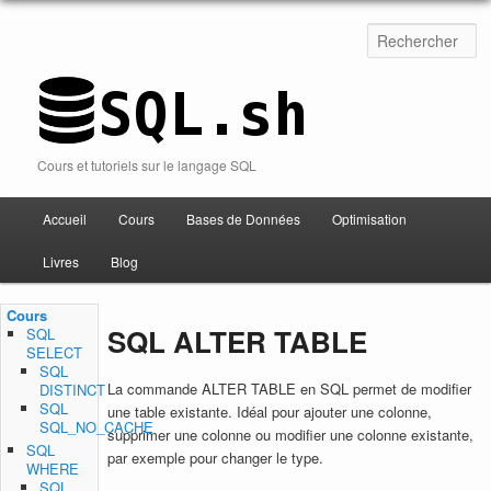
Cours et tutoriels sur le langage SQL
Accueil
Cours
Bases de Données
Optimisation
Aller au contenu
Livres
Blog
Cours
SQL ALTER TABLE
SQL
SELECT
SQL
La commande ALTER TABLE en SQL permet de modifier
DISTINCT
SQL
une table existante. Idéal pour ajouter une colonne,
SQL_NO_CACHE
supprimer une colonne ou modifier une colonne existante,
SQL
par exemple pour changer le type.
WHERE
SQL