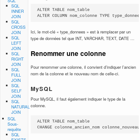
SQL
SQL
ALTER TABLE nom_table

INNER
ALTER COLUMN nom_colonne TYPE type_donnee
JOIN
SQL
CROSS
Ici, le mot-clé « type_donnees » est à remplacer par un
JOIN
SQL
type de données tel que INT, VARCHAR, TEXT, DATE …
LEFT
JOIN
Renommer une colonne
SQL
RIGHT
JOIN
Pour renommer une colonne, il convient d’indiquer l’ancien
SQL
nom de la colonne et le nouveau nom de celle-ci.
FULL
JOIN
SQL
MySQL
SELF
JOIN
Pour MySQL, il faut également indiquer le type de la
SQL
colonne.
NATURAL
JOIN
SQL
ALTER TABLE nom_table

Sous-
CHANGE colonne_ancien_nom colonne_nouveau
requête
SQL
EXISTS