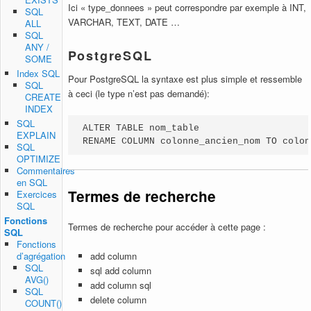
Ici « type_donnees » peut correspondre par exemple à INT,
SQL
VARCHAR, TEXT, DATE …
ALL
SQL
ANY /
PostgreSQL
SOME
Index SQL
Pour PostgreSQL la syntaxe est plus simple et ressemble
SQL
à ceci (le type n’est pas demandé):
CREATE
INDEX
SQL
ALTER TABLE nom_table

EXPLAIN
RENAME COLUMN colonne_ancien_nom TO colon
SQL
OPTIMIZE
Commentaires
en SQL
Termes de recherche
Exercices
SQL
Fonctions
Termes de recherche pour accéder à cette page :
SQL
Fonctions
d’agrégation
add column
SQL
sql add column
AVG()
add column sql
SQL
delete column
COUNT()