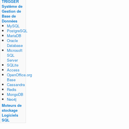
TRIGGER
Système de
Gestion de
Base de
Données
MySQL
PostgreSQL
MariaDB
Oracle
Database
Microsoft
SQL
Server
SQLite
Access
OpenOffice.org
Base
Cassandra
Redis
MongoDB
Neo4j
Moteurs de
stockage
Logiciels
SQL