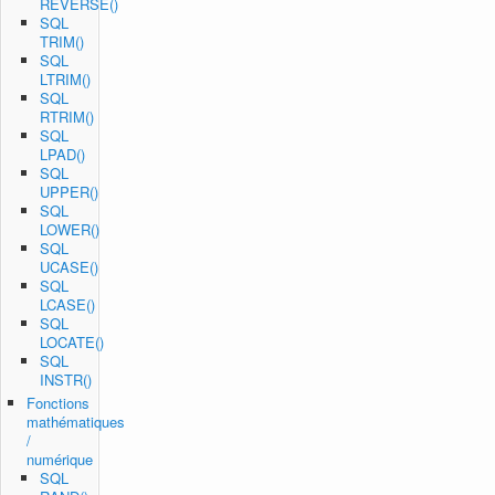
REVERSE()
SQL
TRIM()
SQL
LTRIM()
SQL
RTRIM()
SQL
LPAD()
SQL
UPPER()
SQL
LOWER()
SQL
UCASE()
SQL
LCASE()
SQL
LOCATE()
SQL
INSTR()
Fonctions
mathématiques
/
numérique
SQL