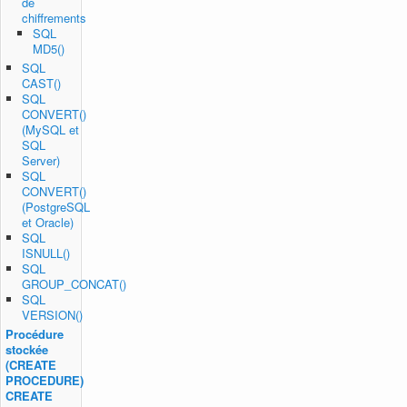
de
chiffrements
SQL
MD5()
SQL
CAST()
SQL
CONVERT()
(MySQL et
SQL
Server)
SQL
CONVERT()
(PostgreSQL
et Oracle)
SQL
ISNULL()
SQL
GROUP_CONCAT()
SQL
VERSION()
Procédure
stockée
(CREATE
PROCEDURE)
CREATE