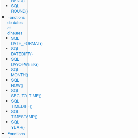
RAND()
SQL
ROUND()
Fonctions
de dates
et
d’heures
SQL
DATE_FORMAT()
SQL
DATEDIFF()
SQL
DAYOFWEEK()
SQL
MONTH()
SQL
NOW()
SQL
SEC_TO_TIME()
SQL
TIMEDIFF()
SQL
TIMESTAMP()
SQL
YEAR()
Fonctions