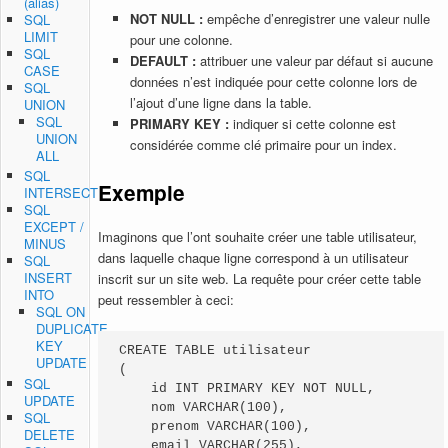
(alias)
NOT NULL :
empêche d’enregistrer une valeur nulle
SQL
LIMIT
pour une colonne.
SQL
DEFAULT :
attribuer une valeur par défaut si aucune
CASE
données n’est indiquée pour cette colonne lors de
SQL
l’ajout d’une ligne dans la table.
UNION
SQL
PRIMARY KEY :
indiquer si cette colonne est
UNION
considérée comme clé primaire pour un index.
ALL
SQL
Exemple
INTERSECT
SQL
EXCEPT /
Imaginons que l’ont souhaite créer une table utilisateur,
MINUS
dans laquelle chaque ligne correspond à un utilisateur
SQL
INSERT
inscrit sur un site web. La requête pour créer cette table
INTO
peut ressembler à ceci:
SQL ON
DUPLICATE
KEY
CREATE TABLE utilisateur

UPDATE
(

SQL
    id INT PRIMARY KEY NOT NULL,

UPDATE
    nom VARCHAR(100),

SQL
    prenom VARCHAR(100),

DELETE
    email VARCHAR(255),
