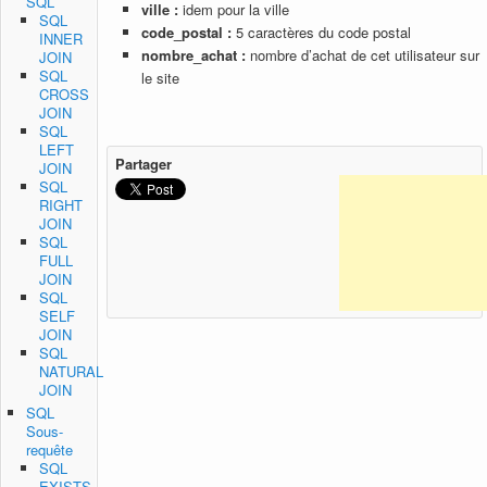
SQL
ville :
idem pour la ville
SQL
code_postal :
5 caractères du code postal
INNER
nombre_achat :
nombre d’achat de cet utilisateur sur
JOIN
SQL
le site
CROSS
JOIN
SQL
LEFT
Partager
JOIN
SQL
RIGHT
JOIN
SQL
FULL
JOIN
SQL
SELF
JOIN
SQL
NATURAL
JOIN
SQL
Sous-
requête
SQL
EXISTS