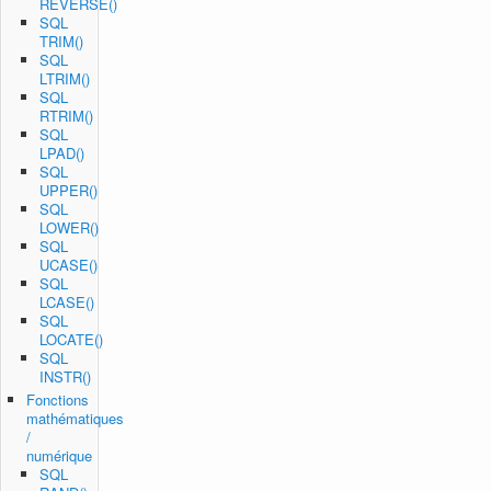
REVERSE()
SQL
TRIM()
SQL
LTRIM()
SQL
RTRIM()
SQL
LPAD()
SQL
UPPER()
SQL
LOWER()
SQL
UCASE()
SQL
LCASE()
SQL
LOCATE()
SQL
INSTR()
Fonctions
mathématiques
/
numérique
SQL