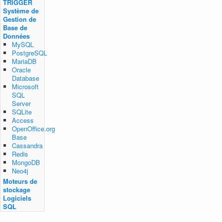
TRIGGER
Système de
Gestion de
Base de
Données
MySQL
PostgreSQL
MariaDB
Oracle
Database
Microsoft
SQL
Server
SQLite
Access
OpenOffice.org
Base
Cassandra
Redis
MongoDB
Neo4j
Moteurs de
stockage
Logiciels
SQL