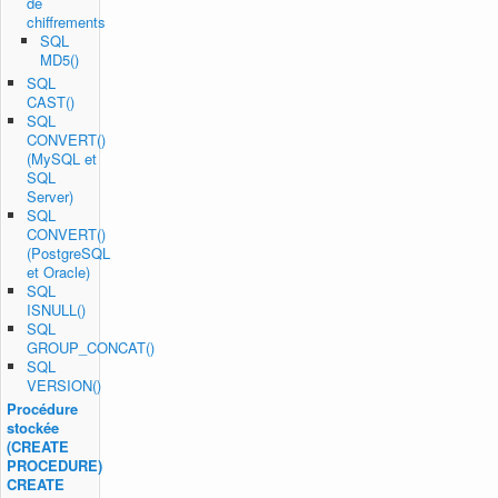
de
chiffrements
SQL
MD5()
SQL
CAST()
SQL
CONVERT()
(MySQL et
SQL
Server)
SQL
CONVERT()
(PostgreSQL
et Oracle)
SQL
ISNULL()
SQL
GROUP_CONCAT()
SQL
VERSION()
Procédure
stockée
(CREATE
PROCEDURE)
CREATE