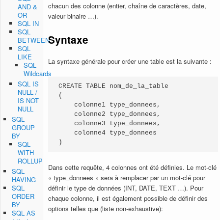
chacun des colonne (entier, chaîne de caractères, date,
AND &
OR
valeur binaire …).
SQL IN
SQL
Syntaxe
BETWEEN
SQL
LIKE
La syntaxe générale pour créer une table est la suivante :
SQL
Wildcards
SQL IS
CREATE TABLE nom_de_la_table

NULL /
(

IS NOT
    colonne1 type_donnees,

NULL
    colonne2 type_donnees,

SQL
    colonne3 type_donnees,

GROUP
    colonne4 type_donnees

BY
)
SQL
WITH
ROLLUP
Dans cette requête, 4 colonnes ont été définies. Le mot-clé
SQL
« type_donnees » sera à remplacer par un mot-clé pour
HAVING
SQL
définir le type de données (INT, DATE, TEXT …). Pour
ORDER
chaque colonne, il est également possible de définir des
BY
options telles que (liste non-exhaustive):
SQL AS