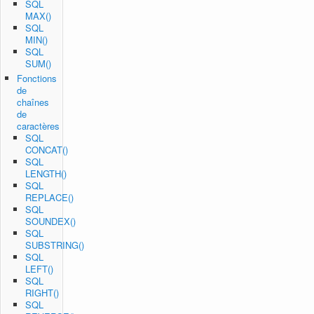
SQL
MAX()
SQL
MIN()
SQL
SUM()
Fonctions
de
chaînes
de
caractères
SQL
CONCAT()
SQL
LENGTH()
SQL
REPLACE()
SQL
SOUNDEX()
SQL
SUBSTRING()
SQL
LEFT()
SQL
RIGHT()
SQL