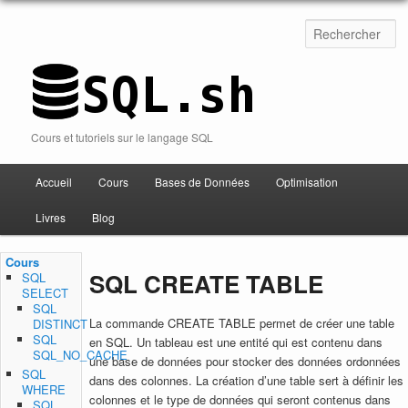
Cours et tutoriels sur le langage SQL
Accueil
Cours
Bases de Données
Optimisation
Aller au contenu
Livres
Blog
Cours
SQL CREATE TABLE
SQL
SELECT
SQL
La commande CREATE TABLE permet de créer une table
DISTINCT
SQL
en SQL. Un tableau est une entité qui est contenu dans
SQL_NO_CACHE
une base de données pour stocker des données ordonnées
SQL
dans des colonnes. La création d’une table sert à définir les
WHERE
colonnes et le type de données qui seront contenus dans
SQL