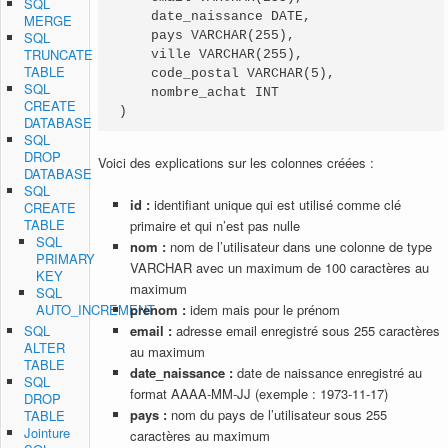
SQL
    date_naissance DATE,

MERGE
    pays VARCHAR(255),

SQL
TRUNCATE
    ville VARCHAR(255),

TABLE
    code_postal VARCHAR(5),

SQL
    nombre_achat INT

CREATE
)
DATABASE
SQL
DROP
Voici des explications sur les colonnes créées :
DATABASE
SQL
id :
identifiant unique qui est utilisé comme clé
CREATE
TABLE
primaire et qui n’est pas nulle
SQL
nom :
nom de l’utilisateur dans une colonne de type
PRIMARY
VARCHAR avec un maximum de 100 caractères au
KEY
maximum
SQL
prenom :
idem mais pour le prénom
AUTO_INCREMENT
email :
adresse email enregistré sous 255 caractères
SQL
ALTER
au maximum
TABLE
date_naissance :
date de naissance enregistré au
SQL
format AAAA-MM-JJ (exemple : 1973-11-17)
DROP
pays :
nom du pays de l’utilisateur sous 255
TABLE
Jointure
caractères au maximum