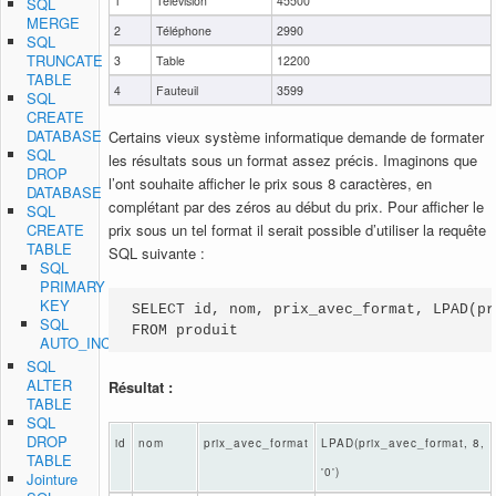
1
Télévision
45500
SQL
MERGE
2
Téléphone
2990
SQL
TRUNCATE
3
Table
12200
TABLE
4
Fauteuil
3599
SQL
CREATE
DATABASE
Certains vieux système informatique demande de formater
SQL
les résultats sous un format assez précis. Imaginons que
DROP
l’ont souhaite afficher le prix sous 8 caractères, en
DATABASE
complétant par des zéros au début du prix. Pour afficher le
SQL
prix sous un tel format il serait possible d’utiliser la requête
CREATE
TABLE
SQL suivante :
SQL
PRIMARY
KEY
SELECT id, nom, prix_avec_format, LPAD(pr
SQL
FROM produit
AUTO_INCREMENT
SQL
ALTER
Résultat :
TABLE
SQL
DROP
id
nom
prix_avec_format
LPAD(prix_avec_format, 8,
TABLE
'0')
Jointure