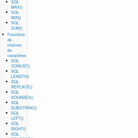
SQL
MAX()
SQL
MIN()
SQL
SUM()
Fonctions
de
chaînes
de
caractères
SQL
CONCAT()
SQL
LENGTH()
SQL
REPLACE()
SQL
SOUNDEX()
SQL
SUBSTRING()
SQL
LEFT()
SQL
RIGHT()
SQL