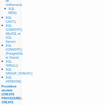
de
chiffrements
SQL
MD5()
SQL
CAST()
SQL
CONVERT()
(MySQL et
SQL
Server)
SQL
CONVERT()
(PostgreSQL
et Oracle)
SQL
ISNULL()
SQL
GROUP_CONCAT()
SQL
VERSION()
Procédure
stockée
(CREATE
PROCEDURE)
CREATE