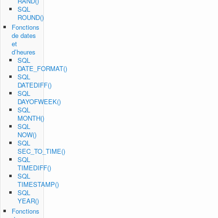
RAND()
SQL
ROUND()
Fonctions
de dates
et
d’heures
SQL
DATE_FORMAT()
SQL
DATEDIFF()
SQL
DAYOFWEEK()
SQL
MONTH()
SQL
NOW()
SQL
SEC_TO_TIME()
SQL
TIMEDIFF()
SQL
TIMESTAMP()
SQL
YEAR()
Fonctions