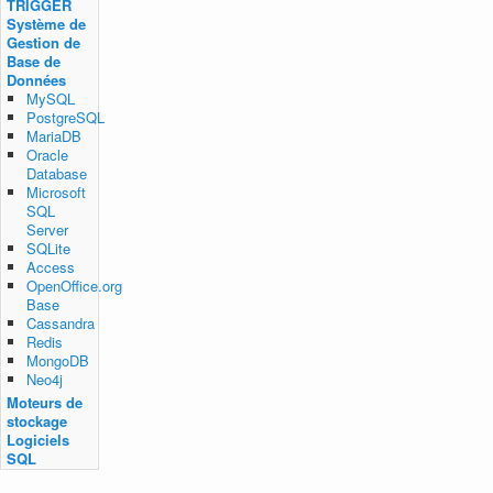
TRIGGER
Système de
Gestion de
Base de
Données
MySQL
PostgreSQL
MariaDB
Oracle
Database
Microsoft
SQL
Server
SQLite
Access
OpenOffice.org
Base
Cassandra
Redis
MongoDB
Neo4j
Moteurs de
stockage
Logiciels
SQL