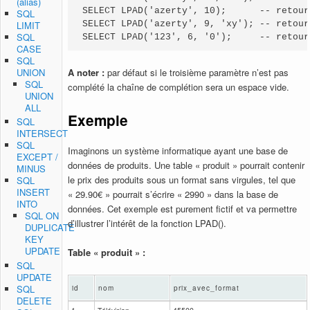
(alias)
SELECT LPAD('azerty', 10);      -- retour
SQL
LIMIT
SELECT LPAD('azerty', 9, 'xy'); -- retour
SQL
SELECT LPAD('123', 6, '0');     -- retour
CASE
SQL
UNION
A noter :
par défaut si le troisième paramètre n’est pas
SQL
complété la chaîne de complétion sera un espace vide.
UNION
ALL
Exemple
SQL
INTERSECT
SQL
Imaginons un système informatique ayant une base de
EXCEPT /
données de produits. Une table « produit » pourrait contenir
MINUS
le prix des produits sous un format sans virgules, tel que
SQL
INSERT
« 29.90€ » pourrait s’écrire « 2990 » dans la base de
INTO
données. Cet exemple est purement fictif et va permettre
SQL ON
d’illustrer l’intérêt de la fonction LPAD().
DUPLICATE
KEY
UPDATE
Table « produit » :
SQL
UPDATE
SQL
id
nom
prix_avec_format
DELETE