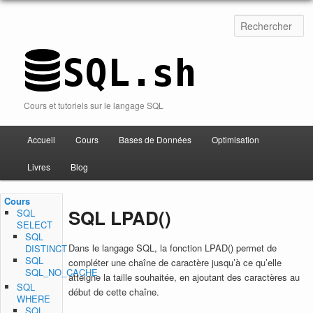
Cours et tutoriels sur le langage SQL
Accueil
Cours
Bases de Données
Optimisation
Aller au contenu
Livres
Blog
Cours
SQL LPAD()
SQL
SELECT
SQL
Dans le langage SQL, la fonction LPAD() permet de
DISTINCT
SQL
compléter une chaîne de caractère jusqu’à ce qu’elle
SQL_NO_CACHE
atteigne la taille souhaitée, en ajoutant des caractères au
SQL
début de cette chaîne.
WHERE
SQL