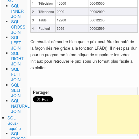
SQL
1
Télévision
45500
00045500
SQL
INNER
2
Téléphone
2990
00002990
JOIN
3
Table
12200
00012200
SQL
CROSS
4
Fauteuil
3599
00003599
JOIN
SQL
Ce résultat démontre bien que le prix peut être formaté de
LEFT
la façon désirée grâce à la fonction LPAD(). Il n’est pas dur
JOIN
SQL
pour un programme informatique de supprimer les zéros
RIGHT
initiaux pour retrouver le prix sous un format plus facile à
JOIN
exploiter.
SQL
FULL
JOIN
SQL
SELF
Partager
JOIN
SQL
NATURAL
JOIN
SQL
Sous-
requête
SQL
EXISTS