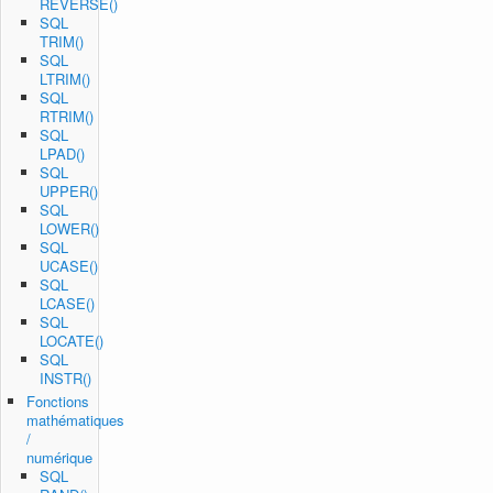
REVERSE()
SQL
TRIM()
SQL
LTRIM()
SQL
RTRIM()
SQL
LPAD()
SQL
UPPER()
SQL
LOWER()
SQL
UCASE()
SQL
LCASE()
SQL
LOCATE()
SQL
INSTR()
Fonctions
mathématiques
/
numérique
SQL