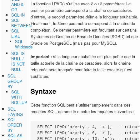
La fonction LPAD() s’utilise avec 2 ou 3 paramètres. Le
AND &
OR
premier paramètre correspond à la chaîne de caractères
SQL IN
d’entrée, le second paramètre définie la longueur souhaitée.
SQL
Finalement, le 3ème paramètre correspond à la chaîne de
BETWEEN
complétion. Ce dernier paramètre est facultatif sur certains
SQL
LIKE
Systèmes de Gestion de Base de Données (SGBD) tel que
SQL
Oracle ou PostgreSQL (mais pas pour MySQL).
Wildcards
SQL IS
Important :
si la longueur souhaitée est plus petite que la
NULL /
taille actuelle de la chaîne de caractère, alors la chaîne
IS NOT
NULL
retournée sera tronquée pour faire la taille exacte qui est
SQL
souhaitée.
GROUP
BY
Syntaxe
SQL
WITH
ROLLUP
Cette fonction SQL peut s’utiliser simplement dans des
SQL
requêtes SQL, comme le montre les requêtes suivantes :
HAVING
SQL
ORDER
SELECT LPAD('azerty', 4, 'x');  -- retour
BY
SELECT LPAD('azerty', 6, 'x');  -- retour
SQL AS
SELECT LPAD('azerty', 10, 'x'); -- retour