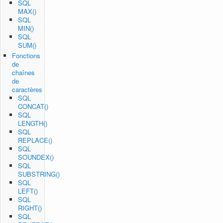
SQL
MAX()
SQL
MIN()
SQL
SUM()
Fonctions
de
chaînes
de
caractères
SQL
CONCAT()
SQL
LENGTH()
SQL
REPLACE()
SQL
SOUNDEX()
SQL
SUBSTRING()
SQL
LEFT()
SQL
RIGHT()
SQL