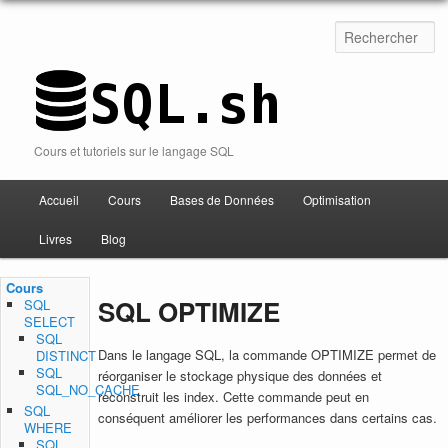
Cours et tutoriels sur le langage SQL
Accueil
Cours
Bases de Données
Optimisation
Aller au contenu
Livres
Blog
Cours
SQL OPTIMIZE
SQL
SELECT
SQL
Dans le langage SQL, la commande OPTIMIZE permet de
DISTINCT
SQL
réorganiser le stockage physique des données et
SQL_NO_CACHE
reconstruit les index. Cette commande peut en
SQL
conséquent améliorer les performances dans certains cas.
WHERE
SQL