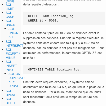
(alias)
de la requête ci-dessous :
SQL
LIMIT
SQL
CASE
DELETE FROM location_log

SQL
WHERE id < 5000;
UNION
SQL
UNION
La table contenait près de 10.7 Mo de données avant la
ALL
suppression des données. Une fois la requête exécutée, le
SQL
système considère encore une fois qu’il y a 10.7 Mo de
INTERSECT
données, car les données n’ont pas été réorganisées. Pour
SQL
optimiser les performances, la commande OPTIMIZE est
EXCEPT /
utilisée :
MINUS
SQL
INSERT
INTO
OPTIMIZE TABLE location_log;
SQL ON
DUPLICATE
Une fois cette requête exécutée, le système affiche
KEY
UPDATE
dorénavant une taille de 5.4 Mo, ce qui réduit le poids de la
SQL
base de données. Par ailleurs, étant donné que les index
UPDATE
sont reconstruit, cela améliore le temps de lecture des
SQL
données.
DELETE