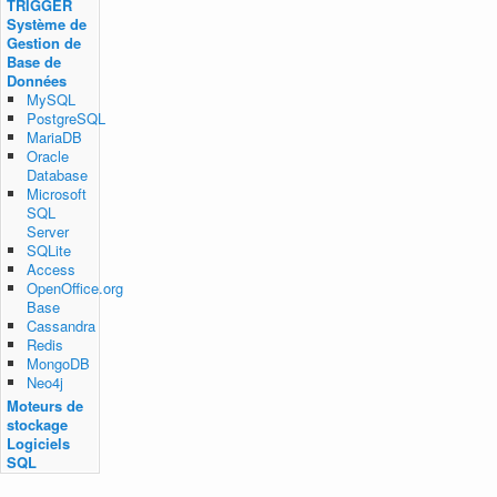
TRIGGER
Système de
Gestion de
Base de
Données
MySQL
PostgreSQL
MariaDB
Oracle
Database
Microsoft
SQL
Server
SQLite
Access
OpenOffice.org
Base
Cassandra
Redis
MongoDB
Neo4j
Moteurs de
stockage
Logiciels
SQL