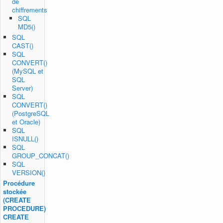
de
chiffrements
SQL
MD5()
SQL
CAST()
SQL
CONVERT()
(MySQL et
SQL
Server)
SQL
CONVERT()
(PostgreSQL
et Oracle)
SQL
ISNULL()
SQL
GROUP_CONCAT()
SQL
VERSION()
Procédure
stockée
(CREATE
PROCEDURE)
CREATE