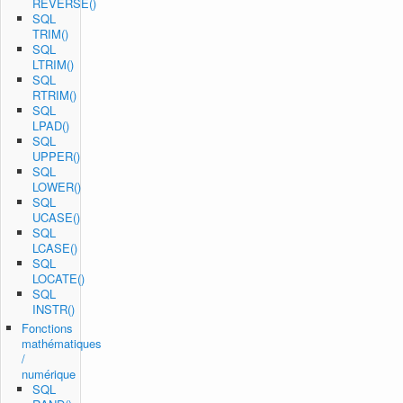
REVERSE()
SQL
TRIM()
SQL
LTRIM()
SQL
RTRIM()
SQL
LPAD()
SQL
UPPER()
SQL
LOWER()
SQL
UCASE()
SQL
LCASE()
SQL
LOCATE()
SQL
INSTR()
Fonctions
mathématiques
/
numérique
SQL