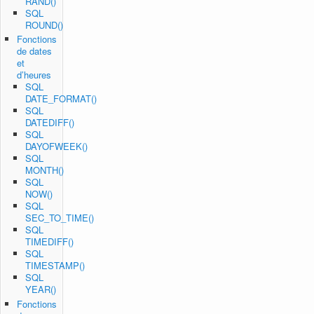
RAND()
SQL
ROUND()
Fonctions
de dates
et
d’heures
SQL
DATE_FORMAT()
SQL
DATEDIFF()
SQL
DAYOFWEEK()
SQL
MONTH()
SQL
NOW()
SQL
SEC_TO_TIME()
SQL
TIMEDIFF()
SQL
TIMESTAMP()
SQL
YEAR()
Fonctions