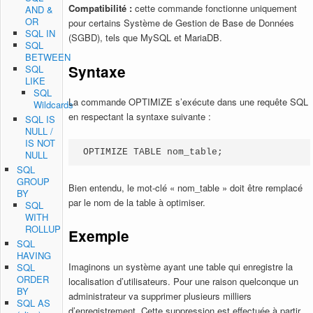
Compatibilité :
cette commande fonctionne uniquement
AND &
OR
pour certains Système de Gestion de Base de Données
SQL IN
(SGBD), tels que MySQL et MariaDB.
SQL
BETWEEN
Syntaxe
SQL
LIKE
SQL
La commande OPTIMIZE s’exécute dans une requête SQL
Wildcards
en respectant la syntaxe suivante :
SQL IS
NULL /
IS NOT
OPTIMIZE TABLE nom_table;
NULL
SQL
GROUP
Bien entendu, le mot-clé « nom_table » doit être remplacé
BY
par le nom de la table à optimiser.
SQL
WITH
ROLLUP
Exemple
SQL
HAVING
Imaginons un système ayant une table qui enregistre la
SQL
ORDER
localisation d’utilisateurs. Pour une raison quelconque un
BY
administrateur va supprimer plusieurs milliers
SQL AS
d’enregistrement. Cette suppression est effectuée à partir