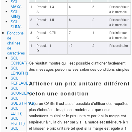
SQL
MAX()
1
Produit
1.3
6
3
Prix supérieur
SQL
A
à la normale
MIN()
2
Produit
1.5
8
2
Prix supérieur
SQL
B
à la normale
SUM()
Fonctions
3
Produit
0.75
7
4
Prix inférieur
de
C
à la normale
chaînes
4
Produit
1
15
2
Prix ordinaire
de
D
caractères
SQL
CONCAT()
Ce résultat montre qu’il est possible d’afficher facilement
SQL
des messages personnalisés selon des conditions simples.
LENGTH()
SQL
Afficher un prix unitaire différent
REPLACE()
SQL
selon une condition
SOUNDEX()
SQL
SUBSTRING()
Avec un CASE il est aussi possible d’utiliser des requêtes
SQL
plus élaborées. Imaginons maintenant que nous
LEFT()
souhaitions multiplier le prix unitaire par 2 si la marge est
SQL
supérieur à 1, la diviser par 2 si la marge est inférieure à 1
RIGHT()
et laisser le prix unitaire tel quel si la marge est égale à 1.
SQL