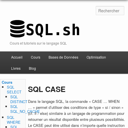
Cours et tutoriels sur le langage SQL
Accueil
Cours
Bases de Données
Optimisation
Aller au contenu
Livres
Blog
Cours
SQL CASE
SQL
SELECT
SQL
Dans le langage SQL, la commande « CASE … WHEN
DISTINCT
SQL
… » permet d’utiliser des conditions de type « si / sinon »
SQL_NO_CACHE
(cf. if / else) similaire à un langage de programmation pour
SQL
retourner un résultat disponible entre plusieurs possibilités.
WHERE
Le CASE peut être utilisé dans n’importe quelle instruction
SQL