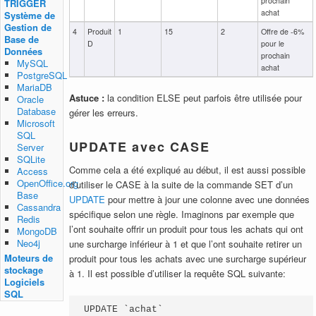
prochain
TRIGGER
achat
Système de
Gestion de
4
Produit
1
15
2
Offre de -6%
Base de
D
pour le
Données
prochain
MySQL
achat
PostgreSQL
MariaDB
Astuce :
la condition ELSE peut parfois être utilisée pour
Oracle
Database
gérer les erreurs.
Microsoft
SQL
UPDATE avec CASE
Server
SQLite
Comme cela a été expliqué au début, il est aussi possible
Access
OpenOffice.org
d’utiliser le CASE à la suite de la commande SET d’un
Base
UPDATE
pour mettre à jour une colonne avec une données
Cassandra
spécifique selon une règle. Imaginons par exemple que
Redis
l’ont souhaite offrir un produit pour tous les achats qui ont
MongoDB
Neo4j
une surcharge inférieur à 1 et que l’ont souhaite retirer un
Moteurs de
produit pour tous les achats avec une surcharge supérieur
stockage
à 1. Il est possible d’utiliser la requête SQL suivante:
Logiciels
SQL
UPDATE `achat`
