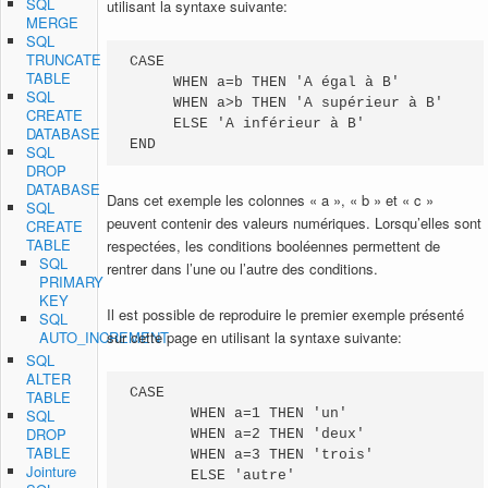
SQL
utilisant la syntaxe suivante:
MERGE
SQL
TRUNCATE
CASE 

TABLE
     WHEN a=b THEN 'A égal à B'

SQL
     WHEN a>b THEN 'A supérieur à B'

CREATE
     ELSE 'A inférieur à B'

DATABASE
END
SQL
DROP
DATABASE
Dans cet exemple les colonnes « a », « b » et « c »
SQL
peuvent contenir des valeurs numériques. Lorsqu’elles sont
CREATE
TABLE
respectées, les conditions booléennes permettent de
SQL
rentrer dans l’une ou l’autre des conditions.
PRIMARY
KEY
Il est possible de reproduire le premier exemple présenté
SQL
sur cette page en utilisant la syntaxe suivante:
AUTO_INCREMENT
SQL
ALTER
CASE 

TABLE
       WHEN a=1 THEN 'un'

SQL
DROP
       WHEN a=2 THEN 'deux'

TABLE
       WHEN a=3 THEN 'trois'

Jointure
       ELSE 'autre'
