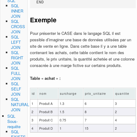
SQL
END
SQL
INNER
JOIN
Exemple
SQL
CROSS
JOIN
Pour présenter le CASE dans le langage SQL il est
SQL
possible d’imaginer une base de données utilisées par un
LEFT
site de vente en ligne. Dans cette base il y a une table
JOIN
contenant les achats, cette table contient le nom des
SQL
RIGHT
produits, le prix unitaire, la quantité achetée et une colonne
JOIN
consacrée à une marge fictive sur certains produits.
SQL
FULL
Table « achat » :
JOIN
SQL
SELF
JOIN
id
nom
surcharge
prix_unitaire
quantite
SQL
1
Produit A
1.3
6
3
NATURAL
JOIN
2
Produit B
1.5
8
2
SQL
3
Produit C
0.75
7
4
Sous-
requête
4
Produit D
1
15
2
SQL
EXISTS