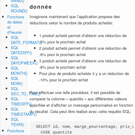
RAND()
SQL
donnée
ROUND()
Imaginons maintenant que l’application propose des
Fonctions
de dates
réductions selon le nombre de produits achetés:
et
d’heures
1 produit acheté permet d’obtenir une réduction de
SQL
-5% pour le prochain achat
DATE_FORMAT()
SQL
2 produit acheté permet d’obtenir une réduction de
DATEDIFF()
-6% pour le prochain achat
SQL
3 produit acheté permet d’obtenir une réduction de
DAYOFWEEK()
-8% pour le prochain achat
SQL
MONTH()
Pour plus de produits achetés il y a un réduction de
SQL
-10% pour le prochain achat
NOW()
SQL
Pour effectuer une telle procédure, il est possible de
SEC_TO_TIME()
comparer la colonne « quantite » aux différentes valeurs
SQL
TIMEDIFF()
spécifiée et d’afficher un message personnalisé en fonction
SQL
du résultat. Cela peut être réalisé avec cette requête SQL:
TIMESTAMP()
SQL
YEAR()
SELECT id, nom, marge_pourcentage, prix_u
Fonctions
  CASE quantite
