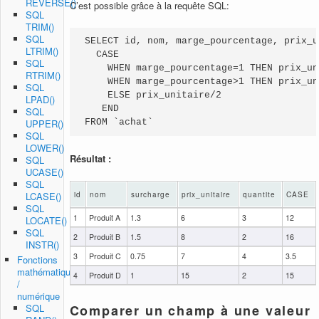
REVERSE()
C’est possible grâce à la requête SQL:
SQL
TRIM()
SQL
SELECT id, nom, marge_pourcentage, prix_u
LTRIM()
  CASE 

SQL
    WHEN marge_pourcentage=1 THEN prix_uni
RTRIM()
    WHEN marge_pourcentage>1 THEN prix_un
SQL
    ELSE prix_unitaire/2

LPAD()
   END

SQL
UPPER()
FROM `achat`
SQL
LOWER()
Résultat :
SQL
UCASE()
SQL
LCASE()
id
nom
surcharge
prix_unitaire
quantite
CASE
SQL
1
Produit A
1.3
6
3
12
LOCATE()
SQL
2
Produit B
1.5
8
2
16
INSTR()
3
Produit C
0.75
7
4
3.5
Fonctions
mathématiques
4
Produit D
1
15
2
15
/
numérique
SQL
Comparer un champ à une valeur