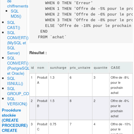
de
    WHEN 0 THEN 'Erreur'

chiffrements
    WHEN 1 THEN 'Offre de -5% pour le pro
SQL
    WHEN 2 THEN 'Offre de -6% pour le pro
MD5()
    WHEN 3 THEN 'Offre de -8% pour le pro
SQL
    ELSE 'Offre de -10% pour le prochain a
CAST()
  END

SQL
CONVERT()
 FROM `achat`
(MySQL et
SQL
Résultat :
Server)
SQL
CONVERT()
(PostgreSQL
id
nom
surcharge
prix_unitaire
quantite
CASE
et Oracle)
1
Produit
1.3
6
3
Offre de -8%
SQL
A
pour le
ISNULL()
prochain
SQL
achat
GROUP_CONCAT()
SQL
2
Produit
1.5
8
2
Offre de -6%
VERSION()
B
pour le
Procédure
prochain
stockée
achat
(CREATE
3
Produit
0.75
7
4
Offre de -10%
PROCEDURE)
C
pour le
CREATE