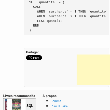
SET `quantite` = (

  CASE 

    WHEN `surcharge` < 1 THEN `quantite` +
    WHEN `surcharge` > 1 THEN `quantite` -
    ELSE quantite

  END

)
Partager
Livres recommandés
A propos
Forums
Plan du site
SQL