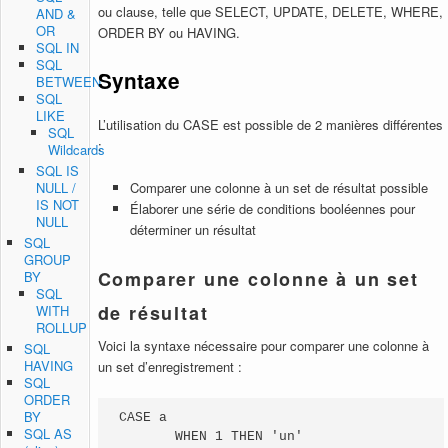
ou clause, telle que SELECT, UPDATE, DELETE, WHERE,
AND &
OR
ORDER BY ou HAVING.
SQL IN
SQL
Syntaxe
BETWEEN
SQL
LIKE
L’utilisation du CASE est possible de 2 manières différentes
SQL
:
Wildcards
SQL IS
NULL /
Comparer une colonne à un set de résultat possible
IS NOT
Élaborer une série de conditions booléennes pour
NULL
déterminer un résultat
SQL
GROUP
Comparer une colonne à un set
BY
SQL
de résultat
WITH
ROLLUP
Voici la syntaxe nécessaire pour comparer une colonne à
SQL
HAVING
un set d’enregistrement :
SQL
ORDER
BY
CASE a 

SQL AS
       WHEN 1 THEN 'un'
