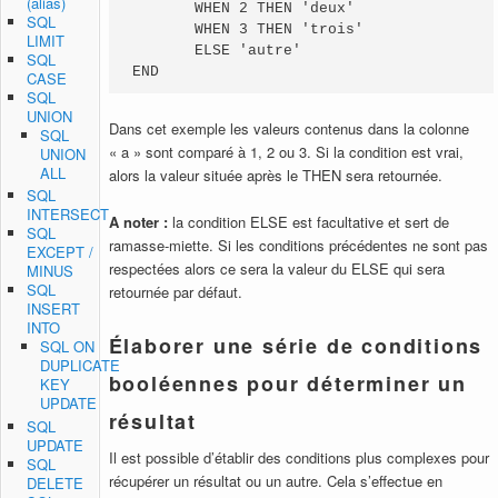
(alias)
       WHEN 2 THEN 'deux'

SQL
       WHEN 3 THEN 'trois'

LIMIT
       ELSE 'autre'

SQL
END
CASE
SQL
UNION
Dans cet exemple les valeurs contenus dans la colonne
SQL
« a » sont comparé à 1, 2 ou 3. Si la condition est vrai,
UNION
ALL
alors la valeur située après le THEN sera retournée.
SQL
INTERSECT
A noter :
la condition ELSE est facultative et sert de
SQL
ramasse-miette. Si les conditions précédentes ne sont pas
EXCEPT /
respectées alors ce sera la valeur du ELSE qui sera
MINUS
SQL
retournée par défaut.
INSERT
INTO
Élaborer une série de conditions
SQL ON
DUPLICATE
booléennes pour déterminer un
KEY
UPDATE
résultat
SQL
UPDATE
Il est possible d’établir des conditions plus complexes pour
SQL
récupérer un résultat ou un autre. Cela s’effectue en
DELETE