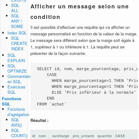
SQL
Afficher un message selon une
ALL
SQL
condition
ANY /
SOME
Il est possible d’effectuer une requête qui va afficher un
Index SQL
message personnalisé en fonction de la valeur de la marge.
SQL
Le message sera différent selon que la marge soit égale à
CREATE
1, supérieur à 1 ou inférieure à 1. La requête peut se
INDEX
présenter de la façon suivante:
SQL
EXPLAIN
SQL
SELECT id, nom, marge_pourcentage, prix_u
OPTIMIZE
    CASE 

Commentaires
      WHEN marge_pourcentage=1 THEN 'Prix
en SQL
Exercices
      WHEN marge_pourcentage>1 THEN 'Prix
SQL
      ELSE 'Prix inférieur à la normale'

Fonctions
    END

SQL
FROM `achat`
Fonctions
d’agrégation
SQL
Résultat :
AVG()
SQL
COUNT()
id
nom
surcharge
prix_unitaire
quantite
CASE